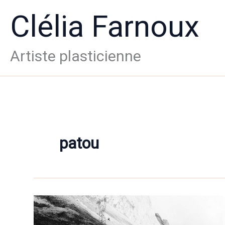
Aller
Clélia Farnoux
au
contenu
Artiste plasticienne
patou